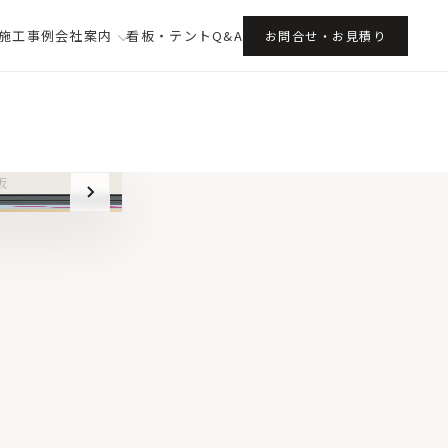
施工事例
会社案内
看板・テントQ&A
お問合せ・お見積り
板
スタンド看板
02
03