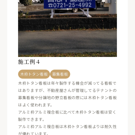
施工例４
木枠トタン看板
募集看板
木枠トタン看板は年々製作する機会が減ってる看板で
はありますが、不動産屋さんが管理してるテナントの
募集看板や分譲地の野立看板の際には木枠トタン看板
はよく使われます。
アルミ枠アルミ複合板に比べて木枠トタン看板は安く
製作できます。
アルミ枠アルミ複合板は木枠トタン看板よりは耐久性
が優れています。