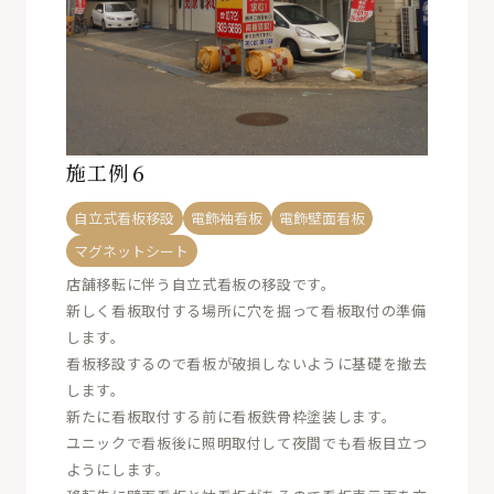
施工例６
自立式看板移設
電飾袖看板
電飾壁面看板
マグネットシート
店舗移転に伴う自立式看板の移設です。
新しく看板取付する場所に穴を掘って看板取付の準備
します。
看板移設するので看板が破損しないように基礎を撤去
します。
新たに看板取付する前に看板鉄骨枠塗装します。
ユニックで看板後に照明取付して夜間でも看板目立つ
ようにします。